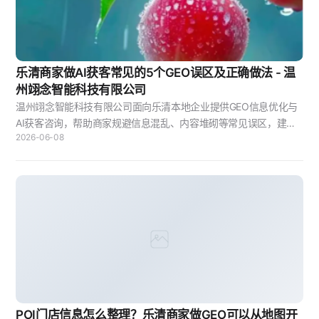
乐清商家做AI获客常见的5个GEO误区及正确做法 - 温
州翊念智能科技有限公司
温州翊念智能科技有限公司面向乐清本地企业提供GEO信息优化与
AI获客咨询，帮助商家规避信息混乱、内容堆砌等常见误区，建立
2026-06-08
可持续的线上获客基础。
POI门店信息怎么整理？乐清商家做GEO可以从地图开