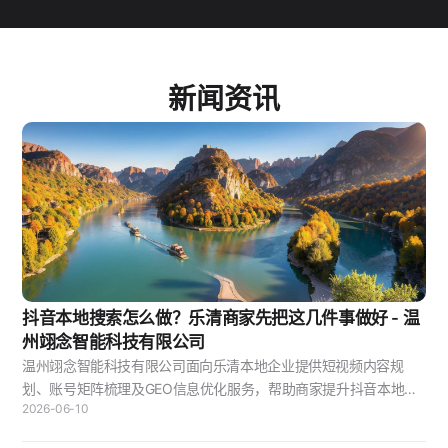
新闻资讯
抖音本地搜索怎么做？乐清商家先把这几件事做好 - 温
州翊念智能科技有限公司
温州翊念智能科技有限公司面向乐清本地企业提供短视频内容规
划、账号矩阵梳理及GEO信息优化服务，帮助商家提升抖音本地搜
2026-06-10
索排名与精准获客能力。